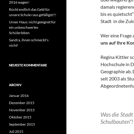
2016 wagen!
damals regieren
Rückt endlich das Geld für
bis es quietscht“
unsere Schule raus gefälligst!!!
Stadt in die Zu
Unser Haus: nicht geeignet für
ein unbeschwertes
Schülerleben
Wer eine Frage a
Sandra, ihnen schmeckt’s
uns auf Ihre K
nicht!
Regina Kittler 
Hochschule in D
NEUESTE KOMMENTARE
Geographie ab. D
seit 2003 als St
Abgeordnetenhau
ARCHIV
Januar 2016
Dezember 2015
November 2015
Was die Stadt 
Oktober 2015
Schulbauten“!
September 2015
Juli 2015