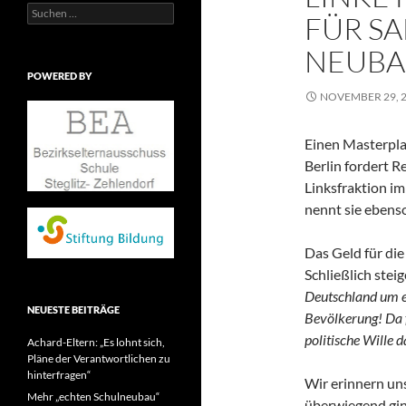
Suchen
FÜR S
nach:
NEUBA
POWERED BY
NOVEMBER 29, 
Einen Masterpla
Berlin fordert R
Linksfraktion i
nennt sie ebens
Das Geld für di
Schließlich steig
Deutschland um e
NEUESTE BEITRÄGE
Bevölkerung! Da fä
politische Wille d
Achard-Eltern: „Es lohnt sich,
Pläne der Verantwortlichen zu
hinterfragen“
Wir erinnern un
Mehr „echten Schulneubau“
überwiegend ging