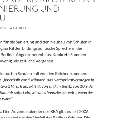
ANIERUNG UND
U
2015
DANIELA
n für die Sanierung und den Neubau von Schulen in
egina Kittler, bildungspolitische Sprecherin der
m Berliner Abgeordnetenhaus. Konkrete Summen
owenig wie zeitliche Vorgaben.
e kaputten Schulen soll von den Reichen kommen.
e „i
nnerhalb von 5 Minuten das Nettoprivatvermögen in
twa 2 Mrd. € an. 64% davon sind im Besitz von 10% der
llt mir sofort ein, wie alles finanzierbar wäre, wenn der
a wäre.
“
s: Den Adventskalender des BEA gibt es seit 2006,
 es dabei um den Verfall der Berliner Schulen. Die