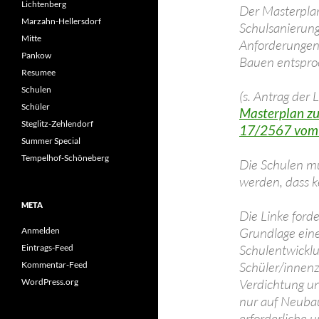
Lichtenberg
Der Masterplan
Marzahn-Hellersdorf
Schulsanierun
Mitte
Anforderungen
Pankow
Bauen entspro
Resumee
Schulen
(s. Antrag der L
Schüler
Masterplan zu
Steglitz-Zehlendorf
17/2567 vo
Summer Special
Tempelhof-Schöneberg
Die Schulen mü
werden, dass k
META
Die Linke for
Grundlage eine
Anmelden
Schulentwickl
Eintrags-Feed
Schüler/innenz
Kommentar-Feed
Verdichtung u
WordPress.org
nur auf Neubau
erforderliche 