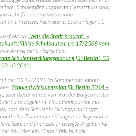
itere „Schulergänzungsbauten“ ersetzt werden,
gen nicht für eine mitwachsende
ktur (wie Mensen, Fachräume, Sportanlagen…).
Linksfraktion:
„Was die Stadt braucht“ –
ukunftsfähige Schulbauten
, DS
17/2568 vom
wie Antrag der Linksfraktion:
rnde Schulentwicklungsplanung für Berlin!
, DS
m
29.10.2014
).
 mit der DS 17/2391 im Sommer des Jahres
einen
„
Schulentwicklungsplan für Berlin 2014 –
gt, aber dieser wurde vom Rat der Bürgermeister
itisiert und abgelehnt. Hauptkritikpunkte des
i, dass dem Schulentwicklungsplan längst
 überholtes Datenmaterial zugrunde liege und er
dem, klare und finanziell unterlegte Angaben für
er Inklusion ein. Diese Kritik teilt die