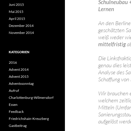
Schulneubau +
Juni 2015
Lernen
Mai 2015
April 2015
An den Berline
Dezember 2014
geschätzten Sa
November 2014
weiß weder wie 
mittelfristig
ab
KATEGORIEN
Die Linksfrakt
2016
genau dies lei
Advent 2014
Analyse des Sa
Advent 2015
Schaffung von 
Adventssonntag
Aufruf
Wir brauchen e
Charlottenburg-Wilmersdorf
welchem zeitli
Essen
Mitteln (Umfa
Feedback
Sanierungsstau
Friedrichshain-Kreuzberg
aufgelöst werde
Gastbeitrag