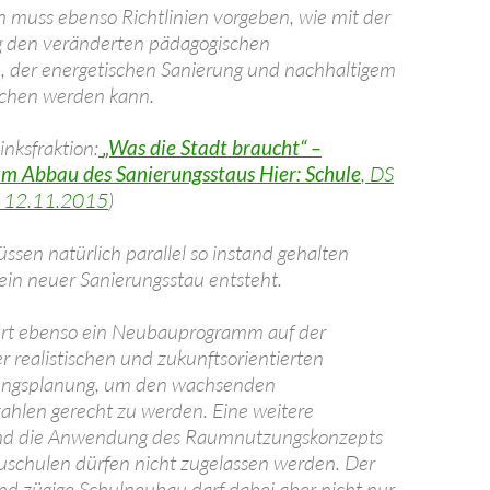
 muss ebenso Richtlinien vorgeben, wie mit der
g den veränderten pädagogischen
, der energetischen Sanierung und nachhaltigem
chen werden kann.
inksfraktion:
„Was die Stadt braucht“ –
m Abbau des Sanierungsstaus Hier: Schule
, DS
m
12.11.2015
)
ssen natürlich parallel so instand gehalten
ein neuer Sanierungsstau entsteht.
dert ebenso ein Neubauprogramm auf der
r realistischen und zukunftsorientierten
ungsplanung, um den wachsenden
ahlen gerecht zu werden. Eine weitere
nd die Anwendung des Raumnutzungskonzepts
schulen dürfen nicht zugelassen werden. Der
und zügige Schulneubau darf dabei aber nicht nur