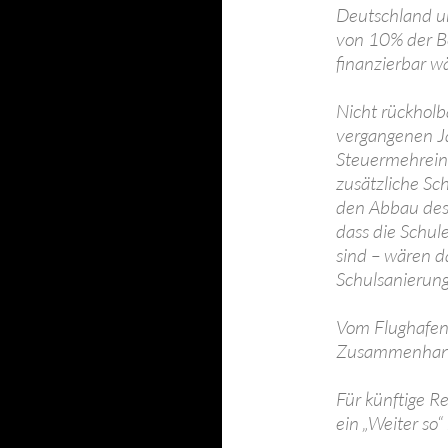
Deutschland u
von 10% der Bev
finanzierbar wä
Nicht rückholbar
vergangenen J
Steuermehreinn
zusätzliche Sch
den Abbau des
dass die Schule
sind – wären d
Schulsanierun
Vom Flughafen 
Zusammenhang 
Für künftige Re
ein „Weiter so“