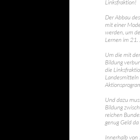
Linksfraktion!
Der Abbau des
mit einer Mod
werden, um den
Lernen im 21. 
Um die mit der
Bildung verbu
die Linksfrakt
Landesmitteln 
Aktionsprogra
Und dazu muss 
Bildung zwisch
reichen Bundes
genug Geld da i
Innerhalb von 