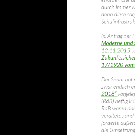
durch immer we
denn diese sor
Schulinfrastru
(s. Antrag der 
Moderne und z
12.11.2015
so
Zukunftssiche
17/1920 vo
Der Senat hat
zwar endlich 
2018“
vorgele
(RdB) heftig kr
RdB waren dabe
veraltetes und
forderte außer
die Umsetzung d